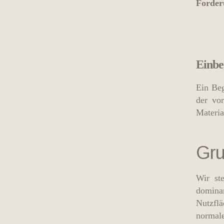
Forder
Einbe
Ein Beg
der vo
Materia
Gru
Wir st
domina
Nutzflä
normale