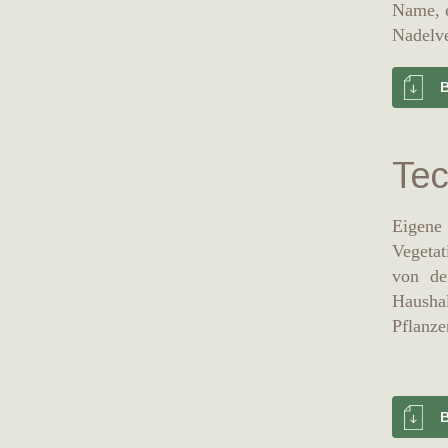
Name, e
Nadelv
B
Tec
Eigene
Vegetat
von de
Haushal
Pflanze
B