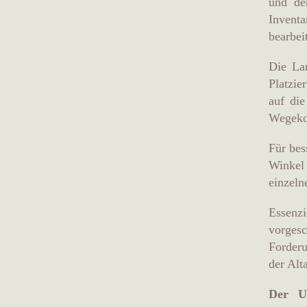
und de
Invent
bearbeit
Die La
Platzie
auf die
Wegeko
Für bes
Winkel
einzeln
Essenzi
vorges
Forderu
der Alt
Der U