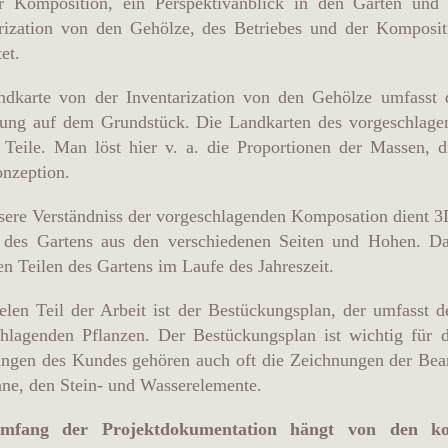
r Komposition, ein Perspektivanblick in den Garten und
arization von den Gehölze, des Betriebes und der Komposi
et.
ndkarte von der Inventarization von den Gehölze umfasst
rung auf dem Grundstück. Die Landkarten des vorgeschlage
 Teile. Man löst hier v. a. die Proportionen der Massen, 
nzeption.
sere Verständniss der vorgeschlagenden Komposation dient 3
 des Gartens aus den verschiedenen Seiten und Hohen. Da
en Teilen des Gartens im Laufe des Jahreszeit.
elen Teil der Arbeit ist der Bestückungsplan, der umfasst
chlagenden Pflanzen. Der Bestückungsplan ist wichtig für 
ngen des Kundes gehören auch oft die Zeichnungen der Bear
ane, den Stein- und Wasserelemente.
mfang der Projektdokumentation hängt von den ko